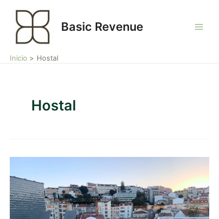
Ir
Main
al
Basic Revenue
Men
contenido
Inicio
Hostal
Hostal
Introduciendo
el
Revenue
Management
para
hoteles