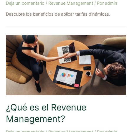
Deja un comentario
/
Revenue Management
/ Por
admin
Descubre los beneficios de aplicar tarifas dinámicas.
¿Qué es el Revenue
Management?
Deja un comentario
/
Revenue Management
/ Por
admin