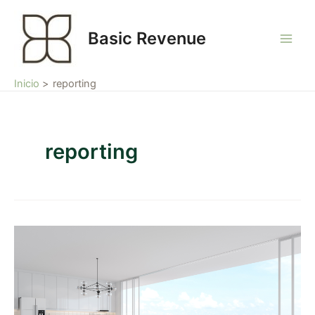
Ir
Main
al
Basic Revenue
Men
contenido
Inicio
reporting
reporting