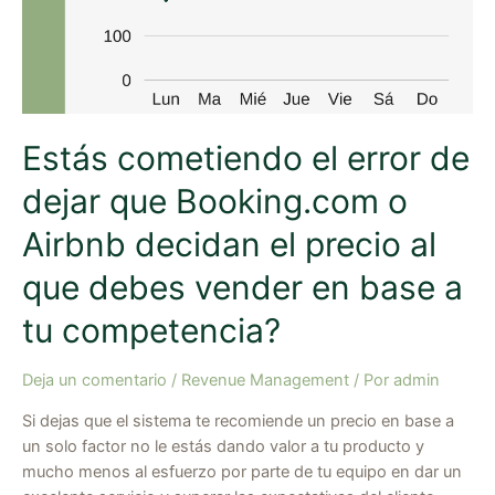
que
Booking.com
o
Airbnb
decidan
Estás cometiendo el error de
el
precio
dejar que Booking.com o
al
que
Airbnb decidan el precio al
debes
vender
que debes vender en base a
en
tu competencia?
base
a
tu
Deja un comentario
/
Revenue Management
/ Por
admin
competencia?
Si dejas que el sistema te recomiende un precio en base a
un solo factor no le estás dando valor a tu producto y
mucho menos al esfuerzo por parte de tu equipo en dar un