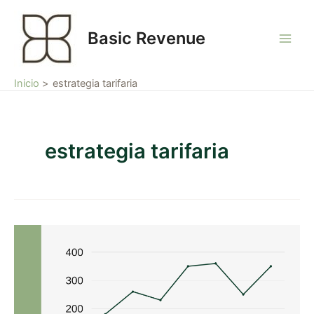
Ir
Main
al
Basic Revenue
Men
contenido
Inicio
estrategia tarifaria
estrategia tarifaria
Estás
cometiendo
el
error
de
dejar